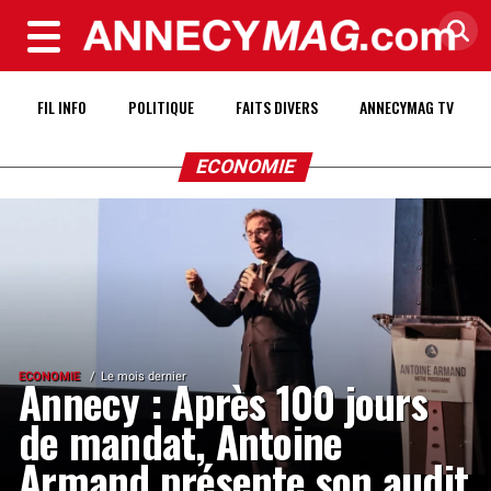
MENU
FIL INFO
POLITIQUE
FAITS DIVERS
ANNECYMAG TV
ECONOMIE
ECONOMIE
Le mois dernier
Annecy : Après 100 jours
de mandat, Antoine
Armand présente son audit