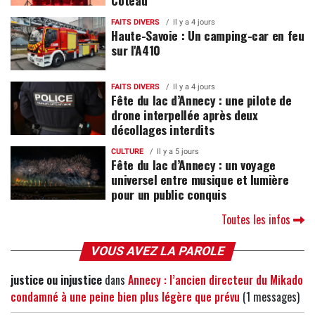
FAITS DIVERS
Il y a 4 jours
Haute-Savoie : Un camping-car en feu
sur l'A410
FAITS DIVERS
Il y a 4 jours
Fête du lac d’Annecy : une pilote de
drone interpellée après deux
décollages interdits
CULTURE
Il y a 5 jours
Fête du lac d’Annecy : un voyage
universel entre musique et lumière
pour un public conquis
Toutes les infos
VOUS AVEZ LA PAROLE
justice ou injustice
dans
Annecy : l’ancien directeur du Mikado
condamné à une peine bien plus légère que prévu
(1 messages)