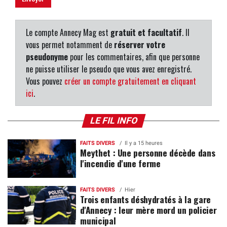
Le compte Annecy Mag est
gratuit et facultatif
. Il
vous permet notamment de
réserver votre
pseudonyme
pour les commentaires, afin que personne
ne puisse utiliser le pseudo que vous avez enregistré.
Vous pouvez
créer un compte gratuitement en cliquant
ici
.
LE FIL INFO
FAITS DIVERS
Il y a 15 heures
Meythet : Une personne décède dans
l'incendie d'une ferme
FAITS DIVERS
Hier
Trois enfants déshydratés à la gare
d'Annecy : leur mère mord un policier
municipal