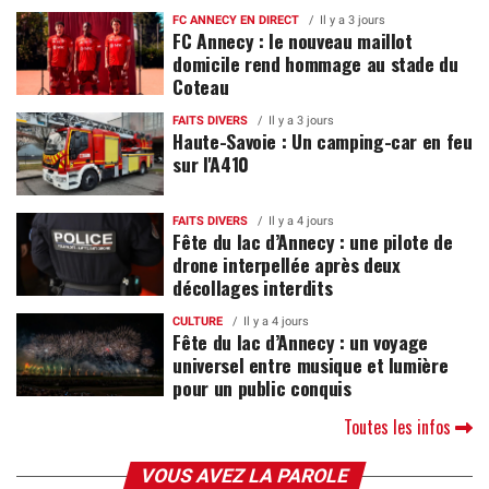
FC ANNECY EN DIRECT
Il y a 3 jours
FC Annecy : le nouveau maillot
domicile rend hommage au stade du
Coteau
FAITS DIVERS
Il y a 3 jours
Haute-Savoie : Un camping-car en feu
sur l'A410
FAITS DIVERS
Il y a 4 jours
Fête du lac d’Annecy : une pilote de
drone interpellée après deux
décollages interdits
CULTURE
Il y a 4 jours
Fête du lac d’Annecy : un voyage
universel entre musique et lumière
pour un public conquis
Toutes les infos
VOUS AVEZ LA PAROLE