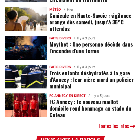
MÉTÉO
Hier
Canicule en Haute-Savoie : vigilance
orange dès samedi, jusqu’à 36°C
attendus
FAITS DIVERS
Il y a 3 jours
Meythet : Une personne décède dans
l'incendie d'une ferme
FAITS DIVERS
Il y a 3 jours
Trois enfants déshydratés à la gare
d'Annecy : leur mère mord un policier
municipal
FC ANNECY EN DIRECT
Il y a 5 jours
FC Annecy : le nouveau maillot
domicile rend hommage au stade du
Coteau
Toutes les infos