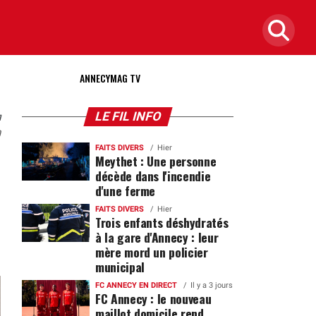
ANNECYMAG TV
n
LE FIL INFO
0
FAITS DIVERS
Hier
Meythet : Une personne
décède dans l'incendie
d'une ferme
FAITS DIVERS
Hier
Trois enfants déshydratés
à la gare d'Annecy : leur
mère mord un policier
municipal
FC ANNECY EN DIRECT
Il y a 3 jours
FC Annecy : le nouveau
maillot domicile rend