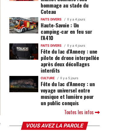
hommage au stade du
Coteau
FAITS DIVERS
Il y a 4 jours
Haute-Savoie : Un
camping-car en feu sur
l'A410
FAITS DIVERS
Il y a 4 jours
Fête du lac d’Annecy : une
pilote de drone interpellée
après deux décollages
interdits
CULTURE
Il y a 5 jours
Fête du lac d’Annecy : un
voyage universel entre
musique et lumière pour
un public conquis
Toutes les infos
e
VOUS AVEZ LA PAROLE