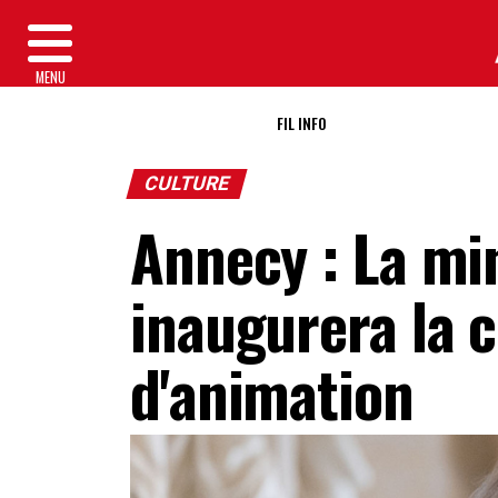
MENU
FIL INFO
CULTURE
Annecy : La min
inaugurera la 
d'animation