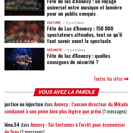
Fête du lac d’Annecy : un voyage
universel entre musique et lumière
pour un public conquis
CULTURE
Il y a 5 jours
Fête du Lac d’Annecy : 150 000
spectateurs attendus, tout ce qu’il
faut savoir avant le spectacle
SÉCURITÉ
Il y a 6 jours
Fête du lac d'Annecy : quelles
consignes de sécurité ?
Toutes les infos
VOUS AVEZ LA PAROLE
justice ou injustice
dans
Annecy : l’ancien directeur du Mikado
condamné à une peine bien plus légère que prévu
(1 messages)
léna.54
dans
Annecy : Six fontaines à l'arrêt pour économiser
de l'eau
(1 messages)