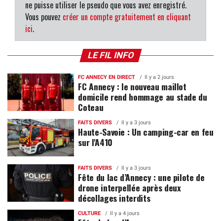
ne puisse utiliser le pseudo que vous avez enregistré.
Vous pouvez
créer un compte gratuitement en cliquant
ici
.
LE FIL INFO
FC ANNECY EN DIRECT
Il y a 2 jours
FC Annecy : le nouveau maillot
domicile rend hommage au stade du
Coteau
FAITS DIVERS
Il y a 3 jours
Haute-Savoie : Un camping-car en feu
sur l'A410
FAITS DIVERS
Il y a 3 jours
Fête du lac d’Annecy : une pilote de
drone interpellée après deux
décollages interdits
CULTURE
Il y a 4 jours