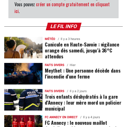
Vous pouvez
créer un compte gratuitement en cliquant
ici
.
LE FIL INFO
MÉTÉO
Il y a 3 heures
Canicule en Haute-Savoie : vigilance
orange dès samedi, jusqu’à 36°C
attendus
FAITS DIVERS
Hier
Meythet : Une personne décède dans
l'incendie d'une ferme
FAITS DIVERS
Il y a 2 jours
Trois enfants déshydratés à la gare
d'Annecy : leur mère mord un policier
municipal
FC ANNECY EN DIRECT
Il y a 4 jours
FC Annecy : le nouveau maillot