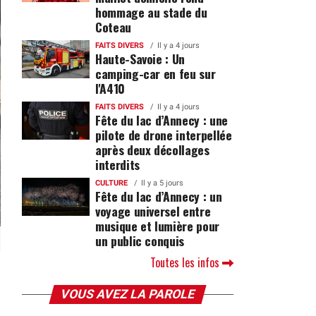
hommage au stade du
Coteau
FAITS DIVERS
Il y a 4 jours
Haute-Savoie : Un
camping-car en feu sur
l'A410
FAITS DIVERS
Il y a 4 jours
Fête du lac d’Annecy : une
pilote de drone interpellée
après deux décollages
interdits
CULTURE
Il y a 5 jours
Fête du lac d’Annecy : un
voyage universel entre
musique et lumière pour
un public conquis
Toutes les infos
VOUS AVEZ LA PAROLE