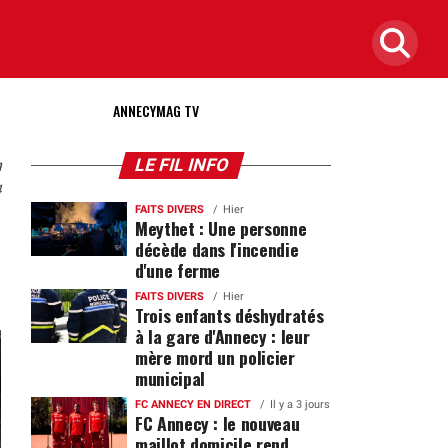
ANNECYMAG TV
n
LE FIL INFO
4
FAITS DIVERS
Hier
Meythet : Une personne
décède dans l'incendie
d'une ferme
FAITS DIVERS
Hier
Trois enfants déshydratés
à la gare d'Annecy : leur
mère mord un policier
municipal
FC ANNECY EN DIRECT
Il y a 3 jours
FC Annecy : le nouveau
maillot domicile rend