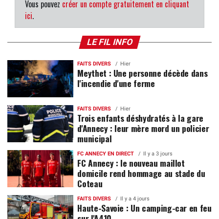
Vous pouvez
créer un compte gratuitement en cliquant
ici
.
LE FIL INFO
FAITS DIVERS
Hier
Meythet : Une personne décède dans
l'incendie d'une ferme
FAITS DIVERS
Hier
Trois enfants déshydratés à la gare
d'Annecy : leur mère mord un policier
municipal
FC ANNECY EN DIRECT
Il y a 3 jours
FC Annecy : le nouveau maillot
domicile rend hommage au stade du
Coteau
FAITS DIVERS
Il y a 4 jours
Haute-Savoie : Un camping-car en feu
sur l'A410